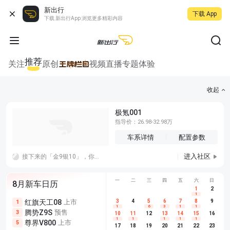
新出行
下载 App
下载 新出行App 浏览更多精彩内容
推荐
关注
原创
视频
直播
专题
体验
收起
极氪001
指导价：26.98-32.98万
车系详情
配置参数
进入社区
接下来的「金9银10」，你觉得车企应该把宣传重心放在耐久上还是创新上？
一
二
三
四
五
六
日
8月新车日历
1
2
1
红旗天工08
上市
尊界V680
3
4
上市
5
6
7
8
埃安AION
9
1
5
5
1
6
3
1
1
腾势Z9S
预售
享界G9
预售
长城H10
3
5
5
10
11
12
13
14
15
16
1
1
1
1
1
尊界V800
上市
别克至境L7
预售
深蓝S05 
5
5
6
17
18
19
20
21
22
23