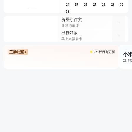
24
25
26
27
28
29
30
31
贺磊小作文
新能源车评
出行好物
马上来福香卡
3个栏目有更新
小米
29.9