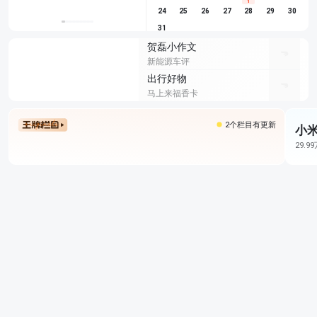
1
24
25
26
27
28
29
30
31
贺磊小作文
新能源车评
出行好物
马上来福香卡
2个栏目有更新
小米
29.9