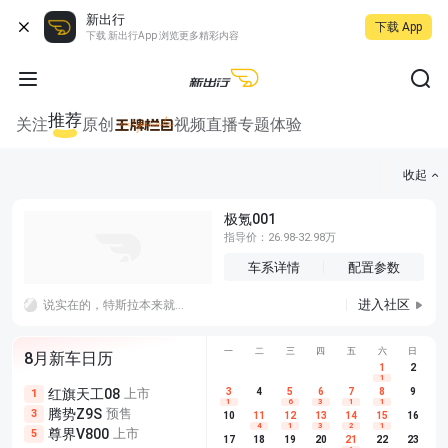
新出行
下载 App
下载 新出行App 浏览更多精彩内容
推荐
关注
原创
视频
直播
专题
体验
收起
极氪001
指导价：26.98-32.98万
车系详情
配置参数
进入社区
说实在的，特斯拉本来就没啥可选择的，买特斯拉的人也不管这些东西也看不懂这些东西，他们更多是买这块标，就像买bba一样买特斯拉而已，最起码我周围买特斯拉的是这样，他们一听国产就摇头，就算是我朋友我也要在这里悄悄说，真想活在上个世纪一样，我怎么就那么钟爱国产呢
一
二
三
四
五
六
日
8月新车日历
1
2
1
红旗天工08
上市
尊界V680
3
4
上市
5
6
7
8
埃安AION
9
1
5
5
1
6
3
1
1
腾势Z9S
预售
享界G9
预售
长城H10
3
5
5
10
11
12
13
14
15
16
4
1
3
2
1
尊界V800
上市
别克至境L7
预售
深蓝S05 
5
5
6
17
18
19
20
21
22
23