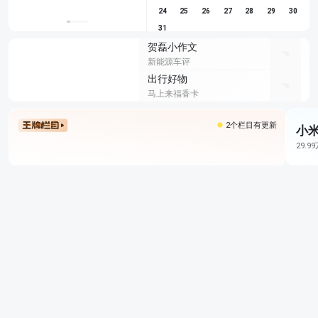
24
25
26
27
28
29
30
31
贺磊小作文
新能源车评
出行好物
马上来福香卡
2个栏目有更新
小米
29.9