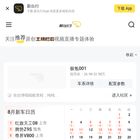
新出行
下载 App
下载 新出行App 浏览更多精彩内容
推荐
关注
原创
视频
直播
专题
体验
收起
极氪001
指导价：26.98-32.98万
车系详情
配置参数
进入社区
吹拉弹唱续航里程，纯纯摆设，虚头巴脑，wltc稍微有点参考性。
一
二
三
四
五
六
日
8月新车日历
1
2
1
红旗天工08
上市
尊界V680
3
4
上市
5
6
7
8
埃安AION
9
1
5
5
1
6
3
1
1
腾势Z9S
预售
享界G9
预售
长城H10
3
5
5
10
11
12
13
14
15
16
1
1
1
1
1
尊界V800
上市
别克至境L7
预售
深蓝S05 
5
5
6
17
18
19
20
21
22
23