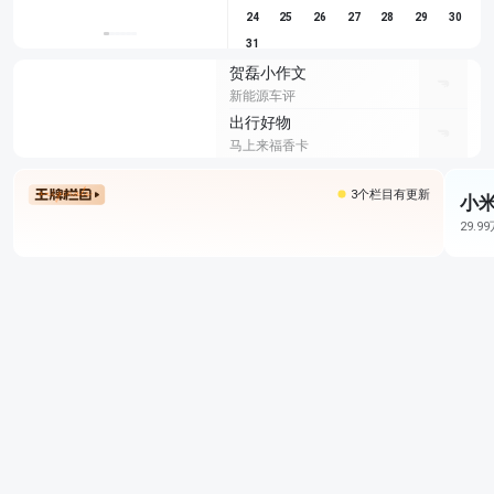
24
25
26
27
28
29
30
31
贺磊小作文
新能源车评
出行好物
马上来福香卡
3个栏目有更新
小米
29.9