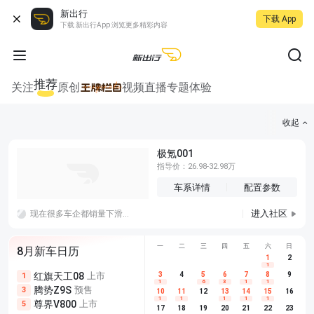
新出行
下载 App
下载 新出行App 浏览更多精彩内容
推荐
关注
原创
视频
直播
专题
体验
收起
极氪001
指导价：26.98-32.98万
车系详情
配置参数
进入社区
现在很多车企都销量下滑，而且是持续下滑，这也没办法，对手也越来越多了，而且性价比高的也越来越多
一
二
三
四
五
六
日
8月新车日历
1
2
1
红旗天工08
上市
尊界V680
3
4
上市
5
6
7
8
埃安AION
9
1
5
5
1
6
3
1
1
腾势Z9S
预售
享界G9
预售
长城H10
3
5
5
10
11
12
13
14
15
16
1
1
1
1
1
尊界V800
上市
别克至境L7
预售
深蓝S05 
5
5
6
17
18
19
20
21
22
23