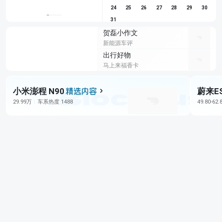
24
25
26
27
28
29
30
31
贺磊小作文
新能源车评
出行好物
马上来福香卡
小米澎程 N90
蔚来E
29.99万
车系热度 1488
49.80-62