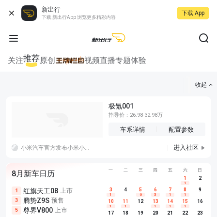
新出行
下载 App
下载 新出行App 浏览更多精彩内容
推荐
关注
原创
视频
直播
专题
体验
收起
极氪001
指导价：26.98-32.98万
车系详情
配置参数
进入社区
小米汽车官方发布小米小米YU7、SU7及小米SU7 Ultra专属8月购车权益，活动周期为8月1日 0时至8月31日24时，多重购车福利同步上线，覆盖购车礼包、低息金融、智驾保障、老车主复购激励四大板块。
一
二
三
四
五
六
日
8月新车日历
1
2
1
红旗天工08
上市
尊界V680
3
4
上市
5
6
7
8
埃安AION
9
1
5
5
1
6
3
1
1
腾势Z9S
预售
享界G9
预售
长城H10
3
5
5
10
11
12
13
14
15
16
1
1
1
1
1
尊界V800
上市
别克至境L7
预售
深蓝S05 
5
5
6
17
18
19
20
21
22
23