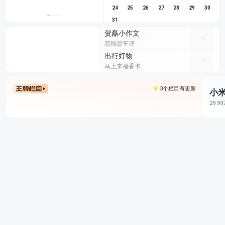
24
25
26
27
28
29
30
31
贺磊小作文
新能源车评
出行好物
马上来福香卡
3个栏目有更新
小米
29.9