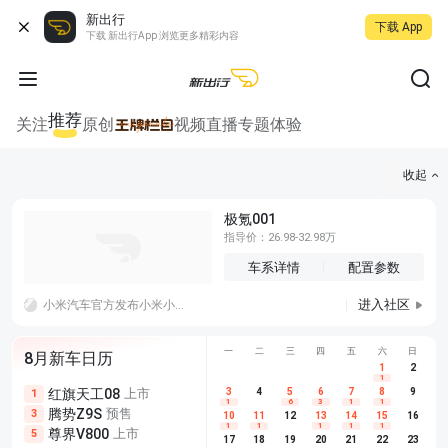
新出行
下载 App
下载 新出行App 浏览更多精彩内容
推荐
关注
原创
视频
直播
专题
体验
收起
极氪001
指导价：26.98-32.98万
车系详情
配置参数
进入社区
小米汽车官方发布小米小米YU7、SU7及小米SU7 Ultra专属8月购车权益，活动周期为8月1日 0时至8月31日24时，多重购车福利同步上线，覆盖购车礼包、低息金融、智驾保障、老车主复购激励四大板块。
一
二
三
四
五
六
日
8月新车日历
1
2
1
红旗天工08
上市
尊界V680
3
4
上市
5
6
7
8
埃安AION
9
1
5
5
1
6
3
1
1
腾势Z9S
预售
享界G9
预售
长城H10
3
5
5
10
11
12
13
14
15
16
1
1
1
1
1
尊界V800
上市
别克至境L7
预售
深蓝S05 
5
5
6
17
18
19
20
21
22
23