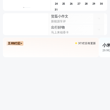
24
25
26
27
28
29
30
31
贺磊小作文
新能源车评
出行好物
马上来福香卡
3个栏目有更新
小米
29.9