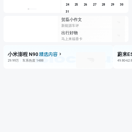
24
25
26
27
28
29
30
31
贺磊小作文
新能源车评
出行好物
马上来福香卡
小米澎程 N90
蔚来E
29.99万
车系热度 1488
49.80-62