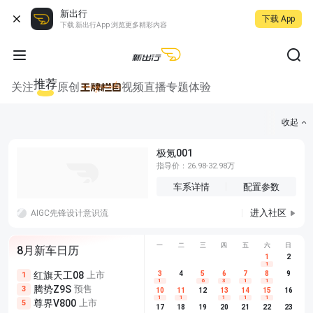
新出行
下载 App
下载 新出行App 浏览更多精彩内容
推荐
关注
原创
视频
直播
专题
体验
收起
极氪001
指导价：26.98-32.98万
车系详情
配置参数
进入社区
AIGC先锋设计意识流
一
二
三
四
五
六
日
8月新车日历
1
2
1
红旗天工08
上市
尊界V680
3
4
上市
5
6
7
8
埃安AION
9
1
5
5
1
6
3
1
1
腾势Z9S
预售
享界G9
预售
长城H10
3
5
5
10
11
12
13
14
15
16
1
1
1
1
1
尊界V800
上市
别克至境L7
预售
深蓝S05 
5
5
6
17
18
19
20
21
22
23