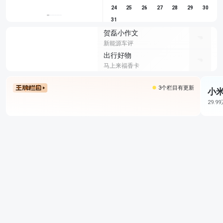
24
25
26
27
28
29
30
31
贺磊小作文
新能源车评
出行好物
马上来福香卡
3个栏目有更新
小米
29.9