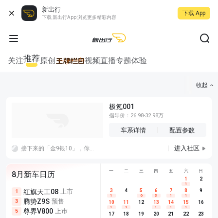
新出行
下载 App
下载 新出行App 浏览更多精彩内容
推荐
关注
原创
视频
直播
专题
体验
收起
极氪001
指导价：26.98-32.98万
车系详情
配置参数
进入社区
接下来的「金9银10」，你觉得车企应该把宣传重心放在耐久上还是创新上？感觉没什么机会，市场就这样了
一
二
三
四
五
六
日
8月新车日历
1
2
1
红旗天工08
上市
尊界V680
3
4
上市
5
6
7
8
埃安AION
9
1
5
5
1
6
3
1
1
腾势Z9S
预售
享界G9
预售
长城H10
3
5
5
10
11
12
13
14
15
16
1
1
1
1
1
尊界V800
上市
别克至境L7
预售
深蓝S05 
5
5
6
17
18
19
20
21
22
23