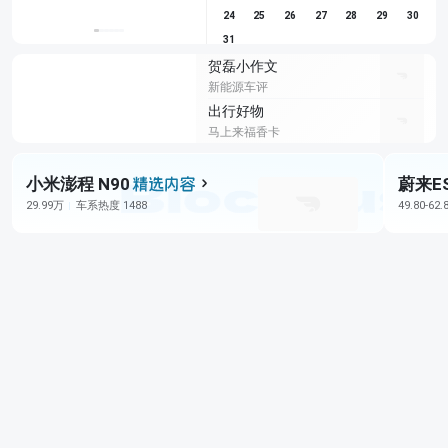
24
25
26
27
28
29
30
31
贺磊小作文
新能源车评
出行好物
马上来福香卡
小米澎程 N90
蔚来E
29.99万
车系热度 1488
49.80-62