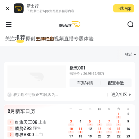
新出行
下载 App
下载 新出行App 浏览更多精彩内容
推荐
关注
原创
视频
直播
专题
体验
收起
极氪001
指导价：26.98-32.98万
车系详情
配置参数
进入社区
赛力斯不行很正常啊,因为拿不出手啊，妄想品牌效应，那么就要像特斯拉一样会讲故事，不行就老老实实技术研发，光跟遥遥领先加一个外观是没用的
一
二
三
四
五
六
日
8月新车日历
1
2
1
红旗天工08
上市
尊界V680
3
4
上市
5
6
7
8
埃安AION
9
1
5
5
1
6
3
1
1
腾势Z9S
预售
享界G9
预售
长城H10
3
5
5
10
11
12
13
14
15
16
1
1
1
1
1
尊界V800
上市
别克至境L7
预售
深蓝S05 
5
5
6
17
18
19
20
21
22
23