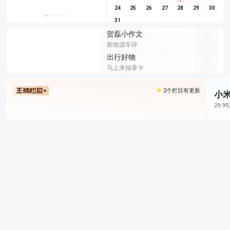
1
24
25
26
27
28
29
30
31
贺磊小作文
新能源车评
出行好物
马上来福香卡
2个栏目有更新
小米
29.9