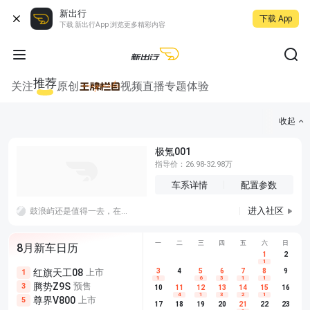
新出行
下载 App
下载 新出行App 浏览更多精彩内容
推荐
关注
原创
视频
直播
专题
体验
收起
极氪001
指导价：26.98-32.98万
车系详情
配置参数
进入社区
鼓浪屿还是值得一去，在岛上漫无目的的行走，随便走到哪一转角都是绝美的景色。今天最值两件事：
一
二
三
四
五
六
日
8月新车日历
1
2
1
红旗天工08
上市
尊界V680
3
4
上市
5
6
7
8
埃安AION
9
1
5
5
1
6
3
1
1
腾势Z9S
预售
享界G9
预售
长城H10
3
5
5
10
11
12
13
14
15
16
4
1
3
2
1
尊界V800
上市
别克至境L7
预售
深蓝S05 
5
5
6
17
18
19
20
21
22
23