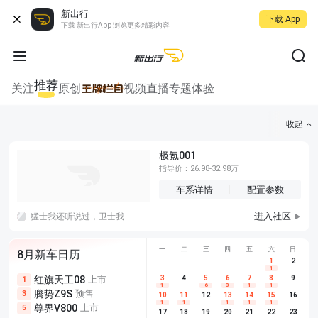
新出行
下载 App
下载 新出行App 浏览更多精彩内容
推荐
关注
原创
视频
直播
专题
体验
收起
极氪001
指导价：26.98-32.98万
车系详情
配置参数
进入社区
猛士我还听说过，卫士我是没听说过，我知道卫仕是卖宠物用品的，这个卫士像卖卫生棉的。至于明星，这年头除了米粉谁会为代言人买单啊呵呵
一
二
三
四
五
六
日
8月新车日历
1
2
1
红旗天工08
上市
尊界V680
3
4
上市
5
6
7
8
埃安AION
9
1
5
5
1
6
3
1
1
腾势Z9S
预售
享界G9
预售
长城H10
3
5
5
10
11
12
13
14
15
16
1
1
1
1
1
尊界V800
上市
别克至境L7
预售
深蓝S05 
5
5
6
17
18
19
20
21
22
23