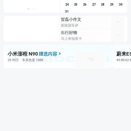
24
25
26
27
28
29
30
31
贺磊小作文
新能源车评
出行好物
马上来福香卡
小米澎程 N90
蔚来E
29.99万
车系热度 1488
49.80-62