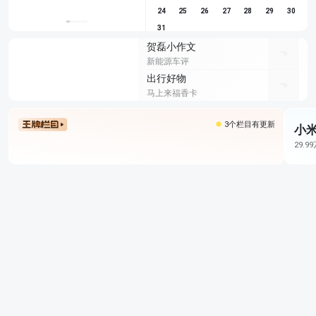
24
25
26
27
28
29
30
31
贺磊小作文
新能源车评
出行好物
马上来福香卡
3个栏目有更新
小米
29.9