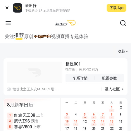
新出行
下载 App
下载 新出行App 浏览更多精彩内容
推荐
关注
原创
视频
直播
专题
体验
收起
极氪001
指导价：26.98-32.98万
车系详情
配置参数
进入社区
性价比之王东安M15DRE增程器，为发电而生的发动机，只要8000左右。暴利确实挺暴利。
一
二
三
四
五
六
日
8月新车日历
1
2
1
红旗天工08
上市
尊界V680
3
4
上市
5
6
7
8
埃安AION
9
1
5
5
1
6
3
1
1
腾势Z9S
预售
享界G9
预售
长城H10
3
5
5
10
11
12
13
14
15
16
1
1
1
1
1
尊界V800
上市
别克至境L7
预售
深蓝S05 
5
5
6
17
18
19
20
21
22
23