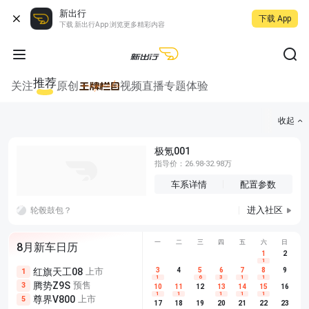
新出行
下载 App
下载 新出行App 浏览更多精彩内容
推荐
关注
原创
视频
直播
专题
体验
收起
极氪001
指导价：26.98-32.98万
车系详情
配置参数
进入社区
轮毂鼓包？
一
二
三
四
五
六
日
8月新车日历
1
2
1
红旗天工08
上市
尊界V680
3
4
上市
5
6
7
8
埃安AION
9
1
5
5
1
6
3
1
1
腾势Z9S
预售
享界G9
预售
长城H10
3
5
5
10
11
12
13
14
15
16
1
1
1
1
1
尊界V800
上市
别克至境L7
预售
深蓝S05 
5
5
6
17
18
19
20
21
22
23