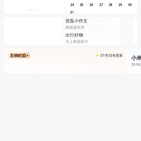
24
25
26
27
28
29
30
31
贺磊小作文
新能源车评
出行好物
马上来福香卡
2个栏目有更新
小米
29.9