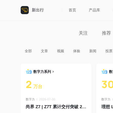
新出行
首页
产品库
关注
推荐
全部
文章
视频
体验
新闻
投票
数字力系列
数
2
3
万台
数字力
2026-07-30
数字力
尚界 Z7 | Z7T 累计交付突破 2 万台