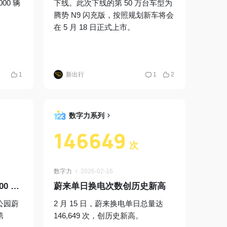
000 辆
下线。此次下线的第 50 万台车型为
腾势 N9 闪充版，按照规划新车将会
在 5 月 18 日正式上市。
1
新出行
1
2
数字力系列
146649
次
数字力
2026-02-16
蔚来全新 ES8 完成第 70000 台新车交付
蔚来单日换电次数创历史新高
车公园蔚
2 月 15 日，蔚来换电单日总量达
第
146,649 次，创历史新高。