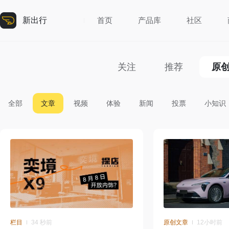
新出行
首页
产品库
社区
关注
推荐
原
全部
文章
视频
体验
新闻
投票
小知识
栏目
34 秒前
原创文章
12小时前