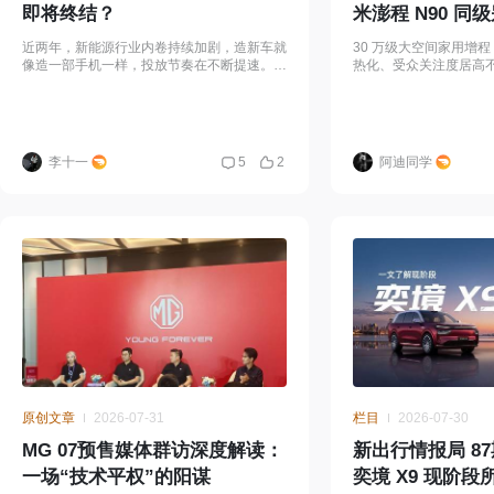
即将终结？
米澎程 N90 同
型值得考虑
近两年，新能源行业内卷持续加剧，造新车就
30 万级大空间家用增程
像造一部手机一样，投放节奏在不断提速。据
热化、受众关注度居高
统计数据显示，今年 1-5 月国内市场累计推出
品牌纷纷布局发力，力
542 款新车，平均每天就有 3
额。随着小米澎程 N90
李十一
5
2
阿迪同学
原创文章
2026-07-31
栏目
2026-07-30
MG 07预售媒体群访深度解读：
新出行情报局 8
一场“技术平权”的阳谋
奕境 X9 现阶段