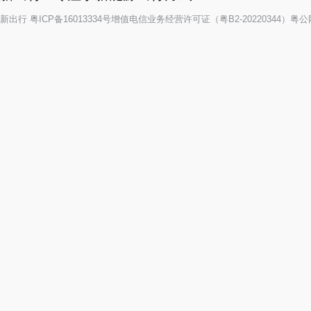
新出行
粤ICP备16013334号
增值电信业务经营许可证（粤B2-20220344）
粤公网