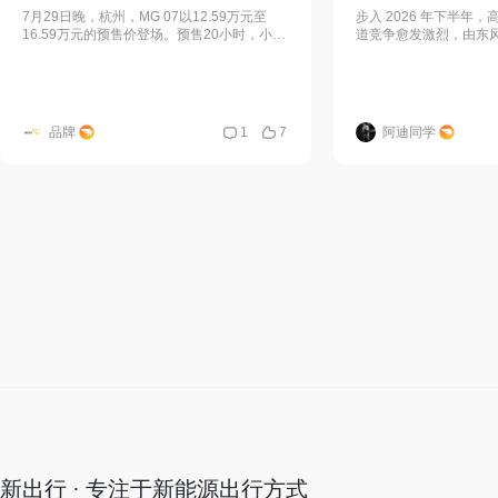
7月29日晚，杭州，MG 07以12.59万元至
步入 2026 年下半年，
16.59万元的预售价登场。预售20小时，小订
道竞争愈发激烈，由东
突破2.1万台，较MG4同期翻倍。上汽乘用车
打造的全新品牌奕境，
副总经理张亮在群访中直
车型——奕境 X9。 伴
品牌
1
7
阿迪同学
新出行 · 专注于新能源出行方式