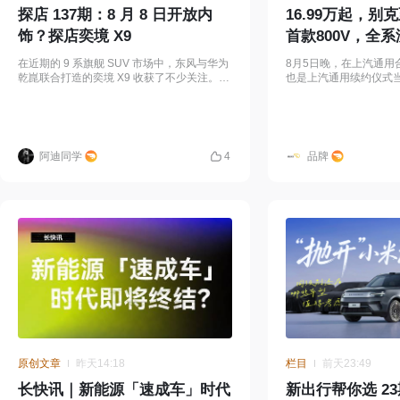
探店 137期：8 月 8 日开放内
16.99万起，别
饰？探店奕境 X9
首款800V，全系
在近期的 9 系旗舰 SUV 市场中，东风与华为
8月5日晚，在上汽通用
乾崑联合打造的奕境 X9 收获了不少关注。尽
也是上汽通用续约仪式
管新车尚未正式开启预售，官方也仅释放了部
车型:别克至境L7纯电开
分核心配置信息，已经有不少消
万起。这个价格放在202
阿迪同学
4
品牌
原创文章
昨天14:18
栏目
前天23:49
长快讯｜新能源「速成车」时代
新出行帮你选 2