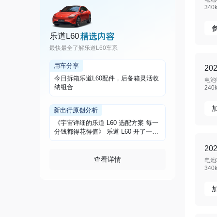
340
乐道L60
最快最全了解乐道L60车系
用车分享
20
今日拆箱乐道L60配件，后备箱灵活收
电池容
纳组合
240
新出行原创分析
《宇宙详细的乐道 L60 选配方案 每一
分钱都得花得值》 乐道 L60 开了一个
月了，颇多感受。也许这正正是当
20
下“理性消费”心态中能瞬间打动人得
车。 20.69 万起售，60 度磷酸铁锂电
查看详情
电池容
池，19 英寸轮毂，女王副驾、智驾、
340
皮革、座椅通风加热按摩、双层隔音
玻璃、240kW 单电机、电动调节第二
排靠背，这些全部都是标配。是的，
你一分钱都不用花就能获得。 怎么
选？撇开政策选配置一切都是耍流