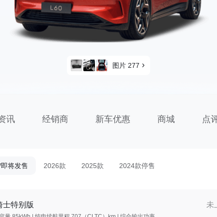
图片 277
资讯
经销商
新车优惠
商城
点
/即将发售
2026款
2025款
2024款停售
骑士特别版
未
量 85kWh | 纯电续航里程 707（CLTC）km | 综合输出功率