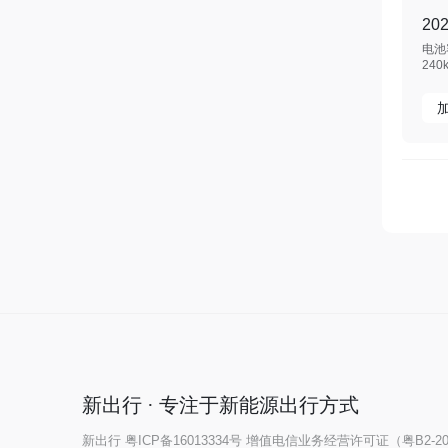
氓。先看这一次政策给了什么。
（2024年10月8日24点前支付定金）可
20
以成为“创始版”客户，能获得八项优
电池容
惠： - 5年NOA免费使用权(价值19,200
240
元) - 5年BaaS月费付4赠1(价值7,188
元) - 20张乐道换电体验券(价值1,350
元) - 车身颜色选装优惠(价值5,000元) -
轮圈选装优惠(价值5,000元) - 创始版
专属出行礼包(价值2,500元) - 创始版
专属纪念套装(价值1,000元) - 3,000提
车积分(价值300元) 这一切都不带虚
的。智驾5年，好家伙，全场景NOA都
能用。电池租赁我们后面讲。换电券
是一定需要的。车身颜色和轮毂这个
看个人喜好来选，但这一次给出的优
惠力度很大。礼包和纪念套装说白了
就是增加情绪价值和一个提车礼包。
价值300元的积分，有比没有好啊。 外
观和内饰我就不多说了，根据自己的
喜好来选。白色依然是我觉得首要推
荐的，想要个性的话，推荐选择橙
色。紫色很好看，很适合女性车主。
如果是家庭用车的话，建议选择比较
新出行 · 专注于新能源出行方式
保守的颜色，例如银色和黑色，耐
看，而且容易打理。白色车漆的裙边
新出行
粤ICP备16013334号
增值电信业务经营许可证（粤B2-202