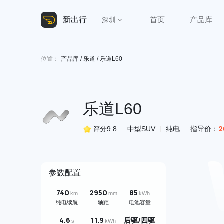
新出行
首页
产品库
深圳
位置：
产品库
/
乐道
/ 乐道L60
乐道L60
2
评分
9.8
中型SUV
纯电
指导价：
参数配置
740
2950
85
km
mm
kWh
纯电续航
轴距
电池容量
4.6
11.9
后驱/四驱
s
kWh