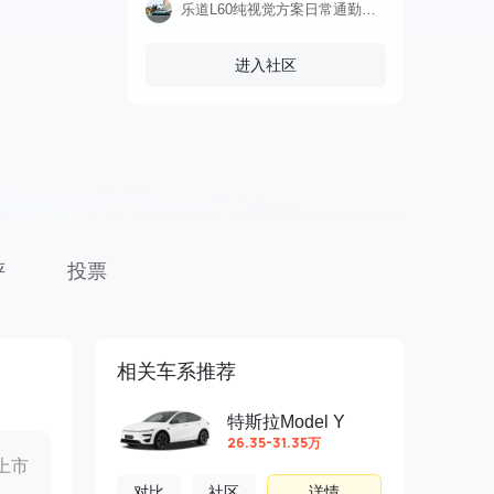
乐道L60纯视觉方案日常通勤智驾实测，全程10公里一镜到底，无剪辑，全程无接管，智驾能力真的起来了，感谢蔚来高阶模型下放！
进入社区
评
投票
相关车系推荐
特斯拉Model Y
26.35-31.35万
上市
对比
社区
详情