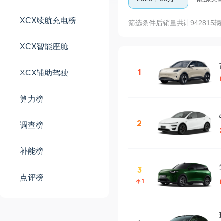
XCX续航充电榜
筛选条件后销量共计942815辆
XCX智能座舱
1
XCX辅助驾驶
算力榜
2
调查榜
补能榜
3
点评榜
1