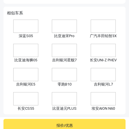
相似车系
深蓝S05
比亚迪宋Pro
广汽丰田铂智3X
比亚迪海狮05
吉利银河星舰7
长安UNI-Z PHEV
吉利银河E5
零跑B10
吉利银河L7
长安CS55
比亚迪元PLUS
埃安AION N60
报价/优惠