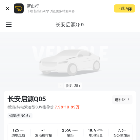
新出行
下载 App
下载 新出行App 浏览更多精彩内容
长安启源Q05
图片 28
长安启源Q05
进社区
7.99-10.99万
插混/纯电
紧凑型SUV
指导价
销量榜 NO.6
125
-
2656
18.4
7.3
km
T
mm
kWh
s
纯电续航
发动机排量
轴距
电池容量
百公里加速