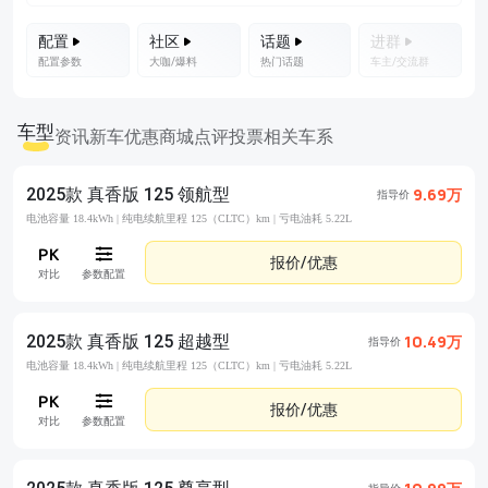
配置
社区
话题
进群
配置参数
大咖/爆料
热门话题
车主/交流群
车型
资讯
新车优惠
商城
点评
投票
相关车系
2025款 真香版 125 领航型
9.69万
指导价
电池容量 18.4kWh |
纯电续航里程 125（CLTC）km |
亏电油耗 5.22L
报价/优惠
对比
参数配置
2025款 真香版 125 超越型
10.49万
指导价
电池容量 18.4kWh |
纯电续航里程 125（CLTC）km |
亏电油耗 5.22L
报价/优惠
对比
参数配置