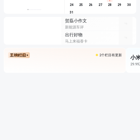
1
24
25
26
27
28
29
30
31
贺磊小作文
新能源车评
出行好物
马上来福香卡
2个栏目有更新
小米
29.9