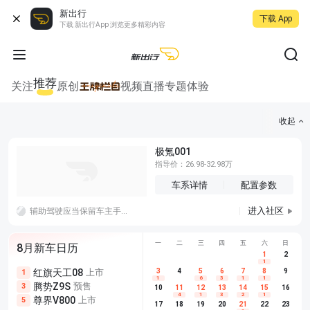
新出行
下载 App
下载 新出行App 浏览更多精彩内容
推荐
关注
原创
视频
直播
专题
体验
收起
极氪001
指导价：26.98-32.98万
车系详情
配置参数
进入社区
辅助驾驶应当保留车主手动调速权限，因为机器判断的最优车速不等于用户的实际路况体感
一
二
三
四
五
六
日
8月新车日历
1
2
1
红旗天工08
上市
尊界V680
3
4
上市
5
6
7
8
埃安AION
9
1
5
5
1
6
3
1
1
腾势Z9S
预售
享界G9
预售
长城H10
3
5
5
10
11
12
13
14
15
16
4
1
3
2
1
尊界V800
上市
别克至境L7
预售
深蓝S05 
5
5
6
17
18
19
20
21
22
23