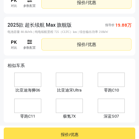
报价/优惠
对比
参数配置
2025款 超长续航 Max 旗舰版
19.88万
指导价
电池容量 80.8kWh |
纯电续航里程 725（CLTC）km |
综合输出功率 218kW
报价/优惠
对比
参数配置
相似车系
比亚迪海狮06
比亚迪宋Ultra
零跑C10
零跑C11
极氪7X
深蓝S07
报价/优惠