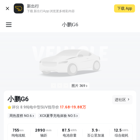
新出行
下载 App
下载 新出行App 浏览更多精彩内容
小鹏G6
图片 369
小鹏G6
进社区
17.68-19.88万
评分 8.9
纯电
中型SUV
指导价
周热度榜 NO.6
XCX夏季充电体验 NO.5
755
2890
87.5
3.9
12.5
km
mm
kWh
s
kWh
纯电续航
轴距
电池容量
百公里加速
综合能耗