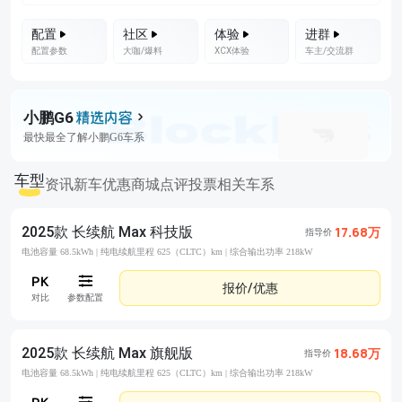
配置
社区
体验
进群
配置参数
大咖/爆料
XCX体验
车主/交流群
小鹏G6
最快最全了解小鹏G6车系
车型
资讯
新车优惠
商城
点评
投票
相关车系
2025款 长续航 Max 科技版
17.68万
指导价
电池容量 68.5kWh |
纯电续航里程 625（CLTC）km |
综合输出功率 218kW
报价/优惠
对比
参数配置
2025款 长续航 Max 旗舰版
18.68万
指导价
电池容量 68.5kWh |
纯电续航里程 625（CLTC）km |
综合输出功率 218kW