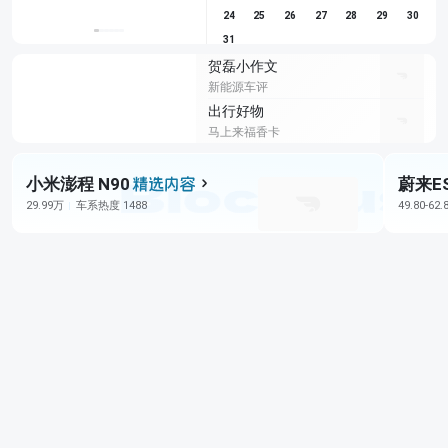
24
25
26
27
28
29
30
31
贺磊小作文
新能源车评
出行好物
马上来福香卡
小米澎程 N90
蔚来E
29.99万
车系热度 1488
49.80-62