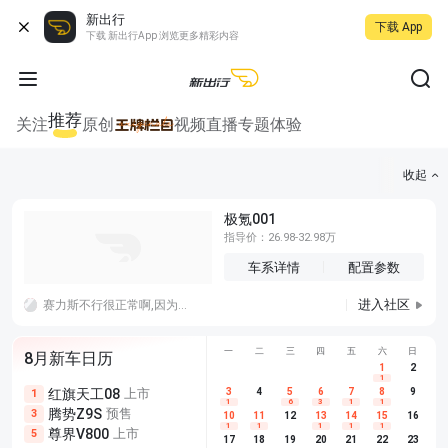
新出行
下载 App
下载 新出行App 浏览更多精彩内容
推荐
关注
原创
视频
直播
专题
体验
收起
极氪001
指导价：26.98-32.98万
车系详情
配置参数
进入社区
赛力斯不行很正常啊,因为拿不出手啊，妄想品牌效应，那么就要像特斯拉一样会讲故事，不行就老老实实技术研发，光跟遥遥领先加一个外观是没用的
一
二
三
四
五
六
日
8月新车日历
1
2
1
红旗天工08
上市
尊界V680
3
4
上市
5
6
7
8
埃安AION
9
1
5
5
1
6
3
1
1
腾势Z9S
预售
享界G9
预售
长城H10
3
5
5
10
11
12
13
14
15
16
1
1
1
1
1
尊界V800
上市
别克至境L7
预售
深蓝S05 
5
5
6
17
18
19
20
21
22
23