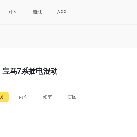
社区
商城
APP
宝马7系插电混动
观
内饰
细节
官图