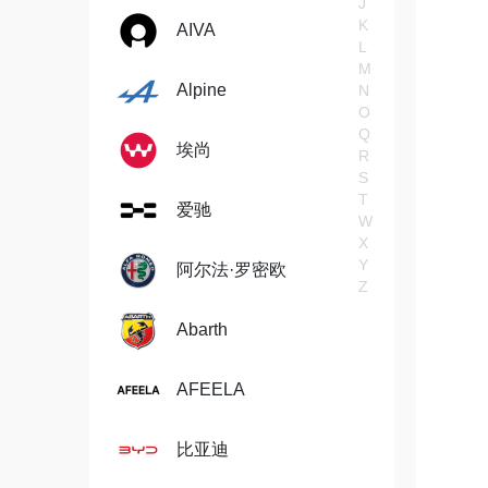
J
K
AIVA
L
M
Alpine
N
O
Q
埃尚
R
S
T
爱驰
W
X
Y
阿尔法·罗密欧
Z
Abarth
AFEELA
比亚迪