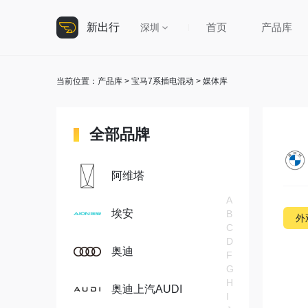
新出行
首页
产品库
深圳
当前位置：
产品库
>
宝马7系插电混动
> 媒体库
全部品牌
阿维塔
A
埃安
B
外
C
D
奥迪
F
G
H
奥迪上汽AUDI
I