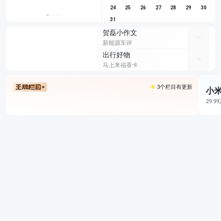
24
25
26
27
28
29
30
31
贺磊小作文
新能源车评
出行好物
马上来福香卡
3个栏目有更新
小米
29.9