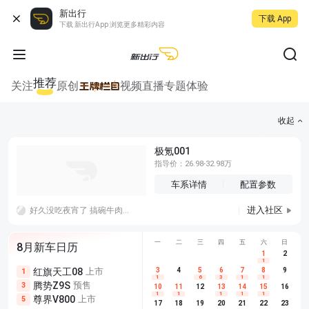
新出行
下载 App
下载 新出行App 浏览更多精彩内容
推荐
关注
原创
视频
直播
专题
体验
收起
极氪001
指导价：26.98-32.98万
车系详情
配置参数
进入社区
好久没吃夜宵了 搞碗牛肉面吧 饿肚子的时候好香啊啊哈哈哈哈哈哈哈哈拿！！
一
二
三
四
五
六
日
8月新车日历
1
2
1
红旗天工08
上市
尊界V680
3
4
上市
5
6
7
8
埃安AION
9
1
5
5
1
6
3
1
1
腾势Z9S
预售
享界G9
预售
长城H10
3
5
5
10
11
12
13
14
15
16
1
1
1
1
1
尊界V800
上市
别克至境L7
预售
深蓝S05 
5
5
6
17
18
19
20
21
22
23