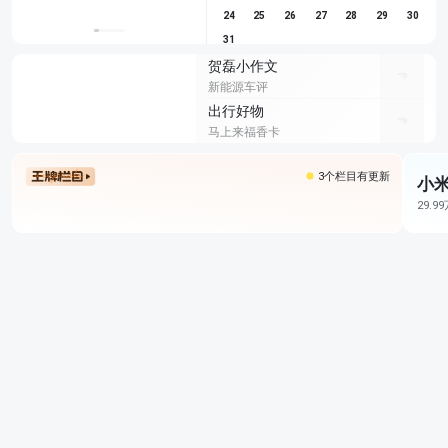
24
25
26
27
28
29
30
31
贺磊小作文
新能源车评
出行好物
马上来福香卡
3个栏目有更新
小米
29.9