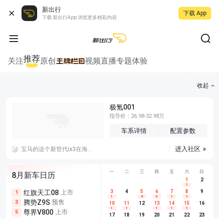
新出行
下载 App
下载 新出行App 浏览更多精彩内容
推荐
关注
原创
视频
直播
专题
体验
收起
极氪001
指导价：26.98-32.98万
车系详情
配置参数
进入社区
宝马的这个新世代ix3在海外已经有十万订单了，国内目前是盲订阶段，据了解小订的人还不少，月底正式上市看怎么样。
一
二
三
四
五
六
日
8月新车日历
1
2
1
红旗天工08
上市
尊界V680
3
4
上市
5
6
7
8
埃安AION
9
1
5
5
1
6
3
1
1
腾势Z9S
预售
享界G9
预售
长城H10
3
5
5
10
11
12
13
14
15
16
1
1
1
1
1
尊界V800
上市
别克至境L7
预售
深蓝S05 
5
5
6
17
18
19
20
21
22
23