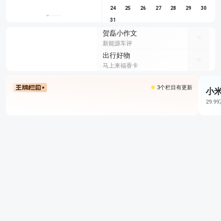
24
25
26
27
28
29
30
31
贺磊小作文
新能源车评
出行好物
马上来福香卡
3个栏目有更新
小米
29.9