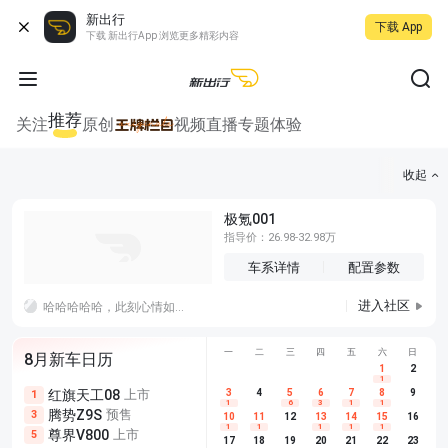
新出行
下载 App
下载 新出行App 浏览更多精彩内容
推荐
关注
原创
视频
直播
专题
体验
收起
极氪001
指导价：26.98-32.98万
车系详情
配置参数
进入社区
哈哈哈哈哈，此刻心情如图，赶紧跑路回家收拾行李，明早出发
一颗
一
二
三
四
五
六
日
8月新车日历
1
2
1
红旗天工08
上市
尊界V680
3
4
上市
5
6
7
8
埃安AION
9
1
5
5
1
6
3
1
1
腾势Z9S
预售
享界G9
预售
长城H10
3
5
5
10
11
12
13
14
15
16
1
1
1
1
1
尊界V800
上市
别克至境L7
预售
深蓝S05 
5
5
6
17
18
19
20
21
22
23