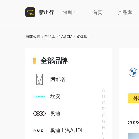
新出行
首页
产品库
深圳
当前位置：
产品库
>
宝马XM
> 媒体库
全部品牌
阿维塔
A
埃安
B
外
C
D
奥迪
F
G
202
H
奥迪上汽AUDI
I