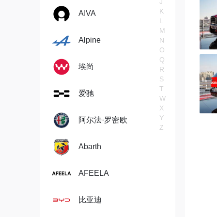
J
K
AIVA
L
M
Alpine
N
O
Q
埃尚
R
S
T
爱驰
W
X
Y
阿尔法·罗密欧
Z
Abarth
AFEELA
比亚迪