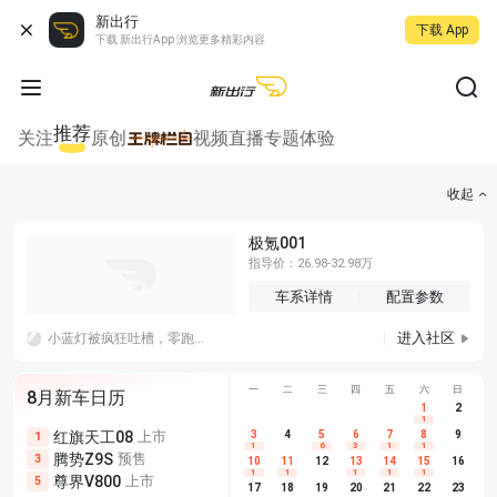
新出行
下载 App
下载 新出行App 浏览更多精彩内容
推荐
关注
原创
视频
直播
专题
体验
收起
极氪001
指导价：26.98-32.98万
车系详情
配置参数
进入社区
小蓝灯被疯狂吐槽，零跑这家伙最大功劳吧。这完完全全的光污染了～有必要这么夸张吗～
一
二
三
四
五
六
日
8月新车日历
1
2
1
红旗天工08
上市
尊界V680
3
4
上市
5
6
7
8
埃安AION
9
1
5
5
1
6
3
1
1
腾势Z9S
预售
享界G9
预售
长城H10
3
5
5
10
11
12
13
14
15
16
1
1
1
1
1
尊界V800
上市
别克至境L7
预售
深蓝S05 
5
5
6
17
18
19
20
21
22
23