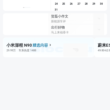
24
25
26
27
28
29
30
31
贺磊小作文
新能源车评
出行好物
马上来福香卡
小米澎程 N90
蔚来E
29.99万
车系热度 1488
49.80-62