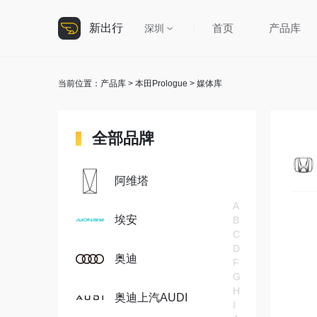
新出行
首页
产品库
深圳
当前位置：
产品库
>
本田Prologue
> 媒体库
全部品牌
阿维塔
A
埃安
B
C
D
奥迪
F
G
H
奥迪上汽AUDI
I