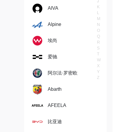
J
K
AIVA
L
M
Alpine
N
O
Q
埃尚
R
S
T
爱驰
W
X
Y
阿尔法·罗密欧
Z
Abarth
AFEELA
比亚迪