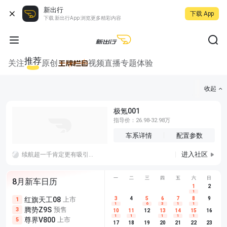
新出行
下载 App
下载 新出行App 浏览更多精彩内容
推荐
关注
原创
视频
直播
专题
体验
收起
极氪001
指导价：26.98-32.98万
车系详情
配置参数
进入社区
续航超一千肯定更有吸引力了，据说新款i3可以超过一千，冬天最差的情况打五折都还能跑五百公里呢。
一
二
三
四
五
六
日
8月新车日历
1
2
1
红旗天工08
上市
尊界V680
3
4
上市
5
6
7
8
埃安AION
9
1
5
5
1
6
3
1
1
腾势Z9S
预售
享界G9
预售
长城H10
3
5
5
10
11
12
13
14
15
16
1
1
1
1
1
尊界V800
上市
别克至境L7
预售
深蓝S05 
5
5
6
17
18
19
20
21
22
23