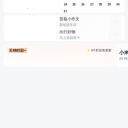
24
25
26
27
28
29
30
31
贺磊小作文
新能源车评
出行好物
马上来福香卡
3个栏目有更新
小米
29.9