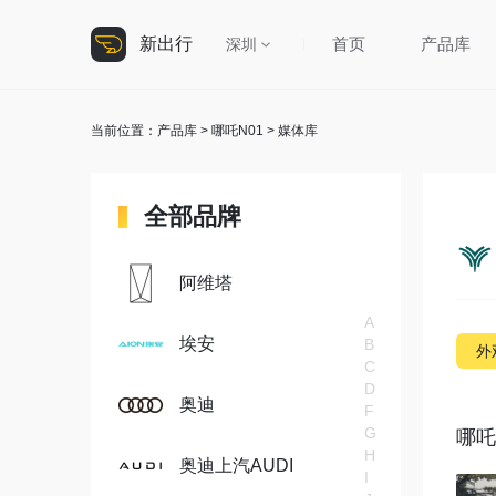
新出行
首页
产品库
深圳
当前位置：
产品库
>
哪吒N01
> 媒体库
全部品牌
阿维塔
A
埃安
B
外
C
D
奥迪
F
G
哪吒N
H
奥迪上汽AUDI
I