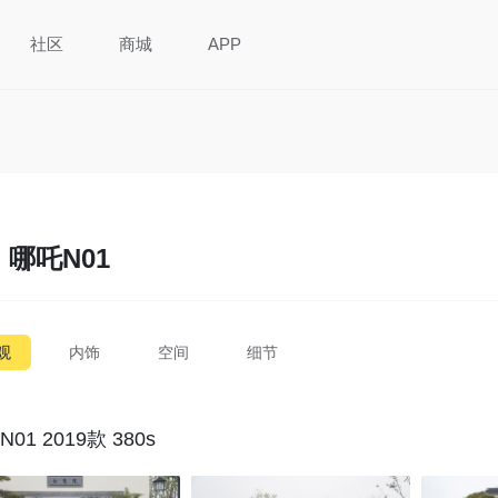
社区
商城
APP
哪吒N01
观
内饰
空间
细节
01 2019款 380s