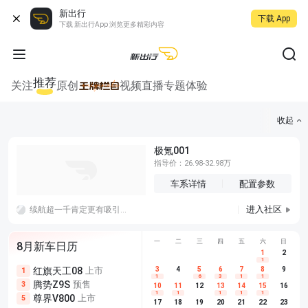
新出行
下载 App
下载 新出行App 浏览更多精彩内容
推荐
关注
原创
视频
直播
专题
体验
收起
极氪001
指导价：26.98-32.98万
车系详情
配置参数
进入社区
续航超一千肯定更有吸引力了，据说新款i3可以超过一千，冬天最差的情况打五折都还能跑五百公里呢。
一
二
三
四
五
六
日
8月新车日历
1
2
1
红旗天工08
上市
尊界V680
3
4
上市
5
6
7
8
埃安AION
9
1
5
5
1
6
3
1
1
腾势Z9S
预售
享界G9
预售
长城H10
3
5
5
10
11
12
13
14
15
16
1
1
1
1
1
尊界V800
上市
别克至境L7
预售
深蓝S05 
5
5
6
17
18
19
20
21
22
23