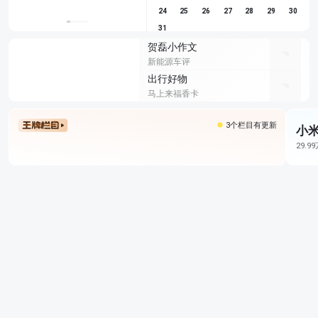
24
25
26
27
28
29
30
31
贺磊小作文
新能源车评
出行好物
马上来福香卡
3个栏目有更新
小米
29.9