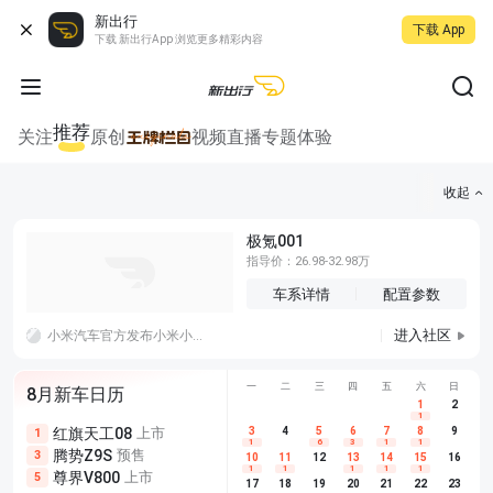
新出行
下载 App
下载 新出行App 浏览更多精彩内容
推荐
关注
原创
视频
直播
专题
体验
收起
极氪001
指导价：26.98-32.98万
车系详情
配置参数
进入社区
小米汽车官方发布小米小米YU7、SU7及小米SU7 Ultra专属8月购车权益，活动周期为8月1日 0时至8月31日24时，多重购车福利同步上线，覆盖购车礼包、低息金融、智驾保障、老车主复购激励四大板块。
一
二
三
四
五
六
日
8月新车日历
1
2
1
红旗天工08
上市
尊界V680
3
4
上市
5
6
7
8
埃安AION
9
1
5
5
1
6
3
1
1
腾势Z9S
预售
享界G9
预售
长城H10
3
5
5
10
11
12
13
14
15
16
1
1
1
1
1
尊界V800
上市
别克至境L7
预售
深蓝S05 
5
5
6
17
18
19
20
21
22
23