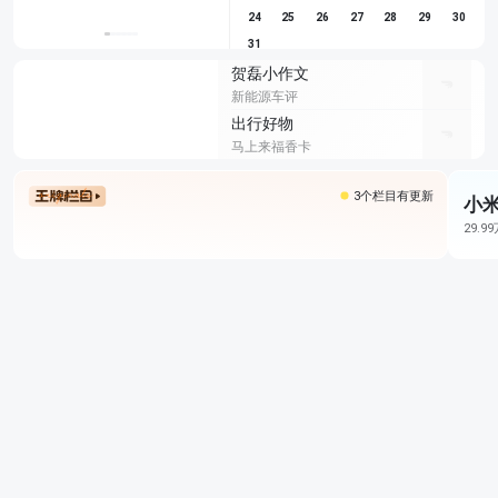
24
25
26
27
28
29
30
31
贺磊小作文
新能源车评
出行好物
马上来福香卡
3个栏目有更新
小米
29.9