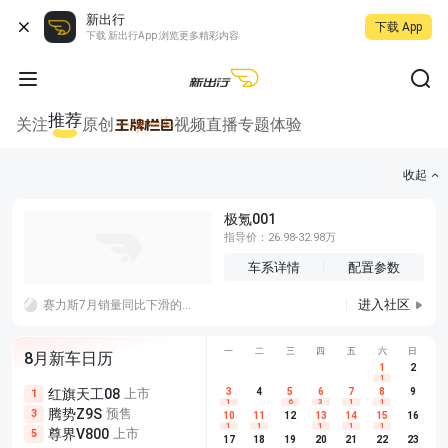
新出行
下载 App
下载 新出行App 浏览更多精彩内容
推荐
关注
原创
视频
直播
专题
体验
收起
极氪001
指导价：26.98-32.98万
车系详情
配置参数
进入社区
赛力斯7月销量同比下滑的原因你觉得是什么？有什么建议？对于这个品牌不关心，我也没有买这个品牌的车。不太喜欢华为的事。
一
二
三
四
五
六
日
8月新车日历
1
2
1
红旗天工08
上市
尊界V680
3
4
上市
5
6
7
8
埃安AION
9
1
5
5
1
6
3
1
1
腾势Z9S
预售
享界G9
预售
长城H10
3
5
5
10
11
12
13
14
15
16
1
1
1
1
1
尊界V800
上市
别克至境L7
预售
深蓝S05 
5
5
6
17
18
19
20
21
22
23