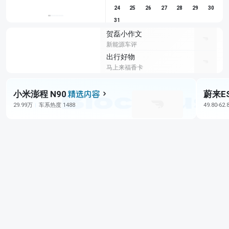
24
25
26
27
28
29
30
31
贺磊小作文
新能源车评
出行好物
马上来福香卡
小米澎程 N90
蔚来E
29.99万
车系热度 1488
49.80-62