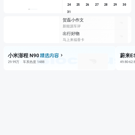
24
25
26
27
28
29
30
31
贺磊小作文
新能源车评
出行好物
马上来福香卡
小米澎程 N90
蔚来E
29.99万
车系热度 1488
49.80-62