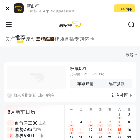
新出行
下载 App
下载 新出行App 浏览更多精彩内容
推荐
关注
原创
视频
直播
专题
体验
收起
极氪001
指导价：26.98-32.98万
车系详情
配置参数
进入社区
蔚来首批第五代换电站在北京、上海、广州、苏州、合肥、成都、泉州七座城市投入运营，蔚来第 4,000 座换电站暨首座第五代换电站在福建泉州侨乡体育馆落成，firefly 萤火虫正式接入蔚来换电体系。
一
二
三
四
五
六
日
8月新车日历
1
2
1
红旗天工08
上市
尊界V680
3
4
上市
5
6
7
8
埃安AION
9
1
5
5
1
6
3
1
1
腾势Z9S
预售
享界G9
预售
长城H10
3
5
5
10
11
12
13
14
15
16
1
1
1
1
1
尊界V800
上市
别克至境L7
预售
深蓝S05 
5
5
6
17
18
19
20
21
22
23