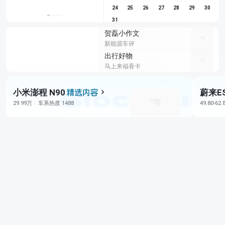
24
25
26
27
28
29
30
31
贺磊小作文
新能源车评
出行好物
马上来福香卡
小米澎程 N90
蔚来E
29.99万
车系热度 1488
49.80-62