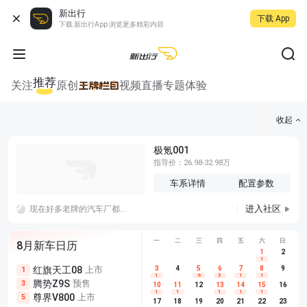
新出行
下载 App
下载 新出行App 浏览更多精彩内容
推荐
关注
原创
视频
直播
专题
体验
收起
极氪001
指导价：26.98-32.98万
车系详情
配置参数
进入社区
现在好多老牌的汽车厂都变成了新势力的加工厂，比如问界赛力斯，北汽享界，蔚来江淮等等，有意思!
一
二
三
四
五
六
日
8月新车日历
1
2
1
红旗天工08
上市
尊界V680
3
4
上市
5
6
7
8
埃安AION
9
1
5
5
1
6
3
1
1
腾势Z9S
预售
享界G9
预售
长城H10
3
5
5
10
11
12
13
14
15
16
1
1
1
1
1
尊界V800
上市
别克至境L7
预售
深蓝S05 
5
5
6
17
18
19
20
21
22
23