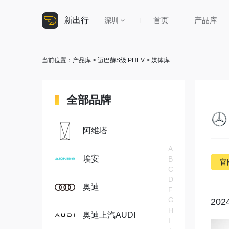
新出行
首页
产品库
深圳
当前位置：
产品库
>
迈巴赫S级 PHEV
> 媒体库
全部品牌
阿维塔
A
埃安
B
官
C
D
奥迪
F
G
202
H
奥迪上汽AUDI
I