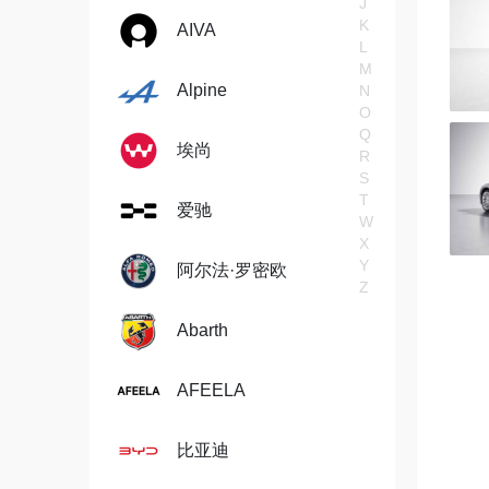
J
K
AIVA
L
M
Alpine
N
O
Q
埃尚
R
S
T
爱驰
W
X
Y
阿尔法·罗密欧
Z
Abarth
AFEELA
比亚迪