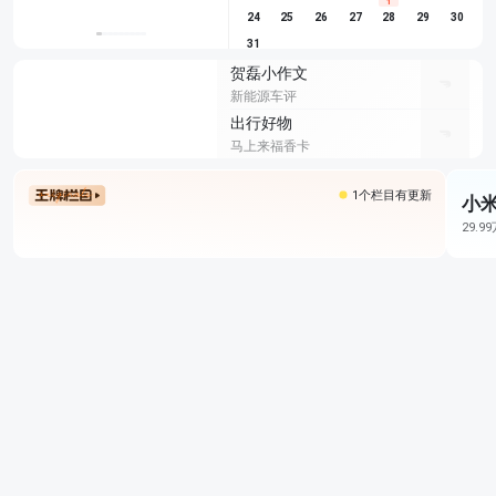
1
24
25
26
27
28
29
30
31
贺磊小作文
新能源车评
出行好物
马上来福香卡
1个栏目有更新
小米
29.9