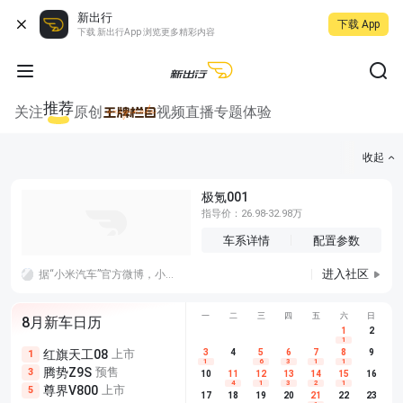
新出行
下载 App
下载 新出行App 浏览更多精彩内容
推荐
关注
原创
视频
直播
专题
体验
收起
极氪001
指导价：26.98-32.98万
车系详情
配置参数
进入社区
据“小米汽车”官方微博，小米汽车今天宣布试驾送车模活动再次回归，即日起至 8 月 14 日预约到店试驾任意车型，完成试驾后，可领取一个 1:64 合金车模（款式颜色随机）。
一
二
三
四
五
六
日
8月新车日历
1
2
1
红旗天工08
上市
尊界V680
3
4
上市
5
6
7
8
埃安AION
9
1
5
5
1
6
3
1
1
腾势Z9S
预售
享界G9
预售
长城H10
3
5
5
10
11
12
13
14
15
16
4
1
3
2
1
尊界V800
上市
别克至境L7
预售
深蓝S05 
5
5
6
17
18
19
20
21
22
23