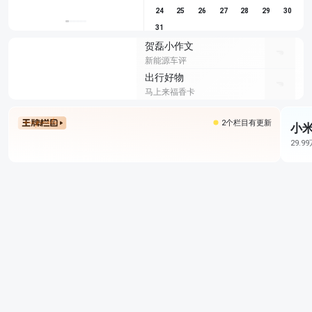
24
25
26
27
28
29
30
31
贺磊小作文
新能源车评
出行好物
马上来福香卡
2个栏目有更新
小米
29.9