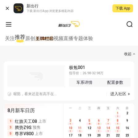
新出行
下载 App
下载 新出行App 浏览更多精彩内容
推荐
关注
原创
视频
直播
专题
体验
收起
极氪001
指导价：26.98-32.98万
车系详情
配置参数
进入社区
喔豁，看来还是有高手在民间的，这个隐藏可以给到满分，不过听说线还是要走到手扶箱插usb，太难了太难了
一
二
三
四
五
六
日
8月新车日历
1
2
1
红旗天工08
上市
尊界V680
3
4
上市
5
6
7
8
埃安AION
9
1
5
5
1
6
3
1
1
腾势Z9S
预售
享界G9
预售
长城H10
3
5
5
10
11
12
13
14
15
16
1
1
1
1
1
尊界V800
上市
别克至境L7
预售
深蓝S05 
5
5
6
17
18
19
20
21
22
23