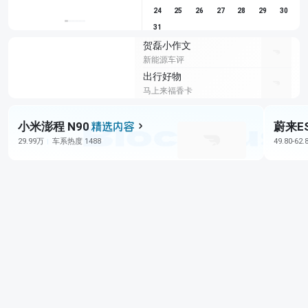
24
25
26
27
28
29
30
31
贺磊小作文
新能源车评
出行好物
马上来福香卡
小米澎程 N90
蔚来E
29.99万
车系热度 1488
49.80-62