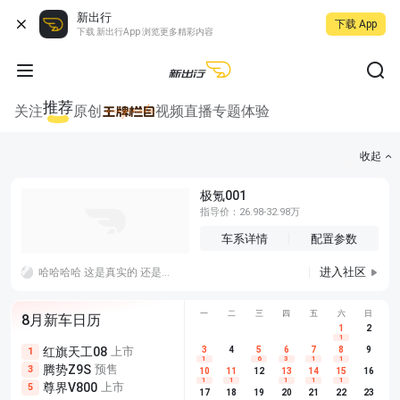
新出行
下载 App
下载 新出行App 浏览更多精彩内容
推荐
关注
原创
视频
直播
专题
体验
收起
极氪001
指导价：26.98-32.98万
车系详情
配置参数
进入社区
哈哈哈哈 这是真实的 还是在拍段子 这是和以前加油一样的玩法嘛？ 哈哈哈哈。管子里的油也要加进去 这电缆里的电也得加进去。
一
二
三
四
五
六
日
8月新车日历
1
2
1
红旗天工08
上市
尊界V680
3
4
上市
5
6
7
8
埃安AION
9
1
5
5
1
6
3
1
1
腾势Z9S
预售
享界G9
预售
长城H10
3
5
5
10
11
12
13
14
15
16
1
1
1
1
1
尊界V800
上市
别克至境L7
预售
深蓝S05 
5
5
6
17
18
19
20
21
22
23