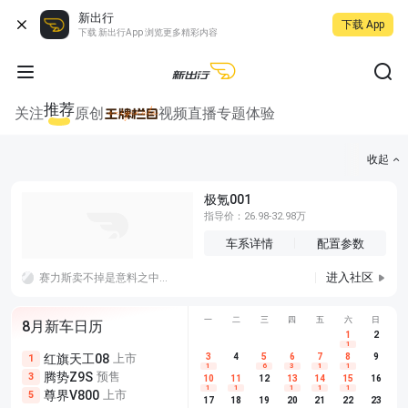
新出行
下载 App
下载 新出行App 浏览更多精彩内容
推荐
关注
原创
视频
直播
专题
体验
收起
极氪001
指导价：26.98-32.98万
车系详情
配置参数
进入社区
赛力斯卖不掉是意料之中的事情了吧？说明大家都开始觉醒了，车还是得有车的本质
一
二
三
四
五
六
日
8月新车日历
1
2
1
红旗天工08
上市
尊界V680
3
4
上市
5
6
7
8
埃安AION
9
1
5
5
1
6
3
1
1
腾势Z9S
预售
享界G9
预售
长城H10
3
5
5
10
11
12
13
14
15
16
1
1
1
1
1
尊界V800
上市
别克至境L7
预售
深蓝S05 
5
5
6
17
18
19
20
21
22
23