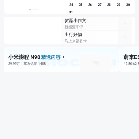
24
25
26
27
28
29
30
31
贺磊小作文
新能源车评
出行好物
马上来福香卡
小米澎程 N90
蔚来E
29.99万
车系热度 1488
49.80-62