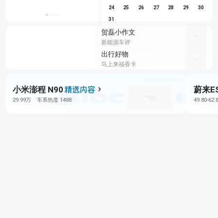
24
25
26
27
28
29
30
31
贺磊小作文
新能源车评
出行好物
马上来福香卡
小米澎程 N90
蔚来E
29.99万
车系热度 1488
49.80-62