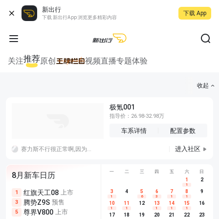
新出行
下载 App
下载 新出行App 浏览更多精彩内容
推荐
关注
原创
视频
直播
专题
体验
收起
极氪001
指导价：26.98-32.98万
车系详情
配置参数
进入社区
赛力斯不行很正常啊,因为拿不出手啊，妄想品牌效应，那么就要像特斯拉一样会讲故事，不行就老老实实技术研发，光跟遥遥领先加一个外观是没用的
一
二
三
四
五
六
日
8月新车日历
1
2
1
红旗天工08
上市
尊界V680
3
4
上市
5
6
7
8
埃安AION
9
1
5
5
1
6
3
1
1
腾势Z9S
预售
享界G9
预售
长城H10
3
5
5
10
11
12
13
14
15
16
1
1
1
1
1
尊界V800
上市
别克至境L7
预售
深蓝S05 
5
5
6
17
18
19
20
21
22
23