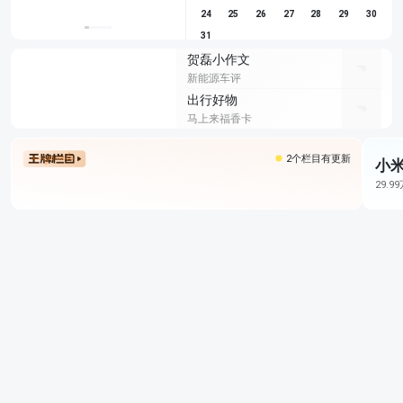
24
25
26
27
28
29
30
31
贺磊小作文
新能源车评
出行好物
马上来福香卡
2个栏目有更新
小米
29.9