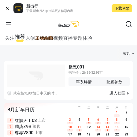
新出行
下载 App
下载 新出行App 浏览更多精彩内容
推荐
关注
原创
视频
直播
专题
体验
收起
极氪001
指导价：26.98-32.98万
车系详情
配置参数
进入社区
就在极氪9X如日中天的时候，极氪又趁热打铁，上市了定位略低一些的极氪8X。本以为极氪8X能够复刻极氪9X的辉煌。但事实好像并非如此。
一
二
三
四
五
六
日
8月新车日历
1
2
1
红旗天工08
上市
尊界V680
3
4
上市
5
6
7
8
埃安AION
9
1
5
5
1
6
3
1
1
腾势Z9S
预售
享界G9
预售
长城H10
3
5
5
10
11
12
13
14
15
16
1
1
1
1
1
尊界V800
上市
别克至境L7
预售
深蓝S05 
5
5
6
17
18
19
20
21
22
23