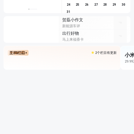
24
25
26
27
28
29
30
31
贺磊小作文
新能源车评
出行好物
马上来福香卡
2个栏目有更新
小米
29.9