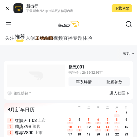
新出行
下载 App
下载 新出行App 浏览更多精彩内容
推荐
关注
原创
视频
直播
专题
体验
收起
极氪001
指导价：26.98-32.98万
车系详情
配置参数
进入社区
轮毂鼓包？
一
二
三
四
五
六
日
8月新车日历
1
2
1
红旗天工08
上市
尊界V680
3
4
上市
5
6
7
8
埃安AION
9
1
5
5
1
6
3
1
1
腾势Z9S
预售
享界G9
预售
长城H10
3
5
5
10
11
12
13
14
15
16
1
1
1
1
1
尊界V800
上市
别克至境L7
预售
深蓝S05 
5
5
6
17
18
19
20
21
22
23