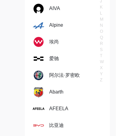
J
K
AIVA
L
M
Alpine
N
O
Q
埃尚
R
S
T
爱驰
W
X
Y
阿尔法·罗密欧
Z
Abarth
AFEELA
比亚迪