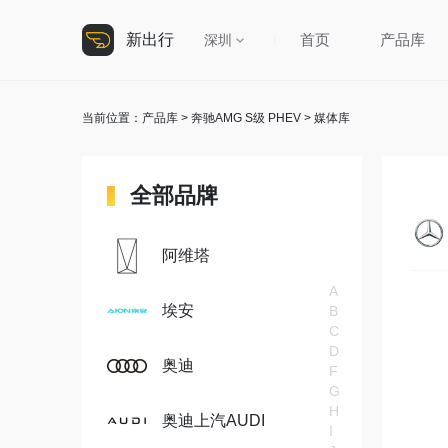
新出行
首页
产品库
深圳
当前位置：
产品库
>
奔驰AMG S级 PHEV
> 媒体库
全部品牌
阿维塔
A
埃安
B
C
D
奥迪
F
G
H
奥迪上汽AUDI
I