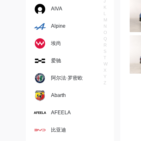
J
K
AIVA
L
M
Alpine
N
O
Q
埃尚
R
S
T
爱驰
W
X
Y
阿尔法·罗密欧
Z
Abarth
AFEELA
比亚迪