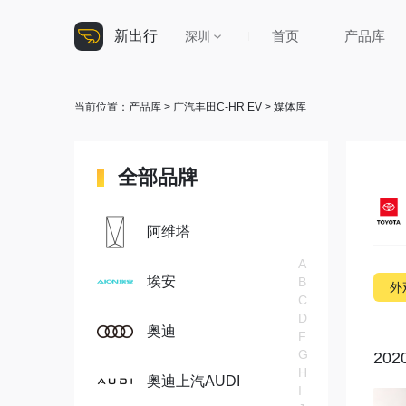
新出行
首页
产品库
深圳
当前位置：
产品库
>
广汽丰田C-HR EV
> 媒体库
全部品牌
阿维塔
A
埃安
B
外
C
D
奥迪
F
G
20
H
奥迪上汽AUDI
I