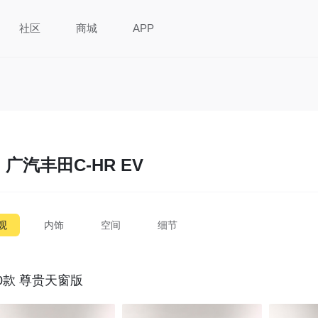
社区
商城
APP
广汽丰田C-HR EV
观
内饰
空间
细节
20款 尊贵天窗版