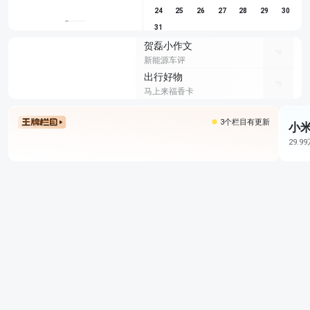
24
25
26
27
28
29
30
31
贺磊小作文
新能源车评
出行好物
马上来福香卡
3个栏目有更新
小米
29.9