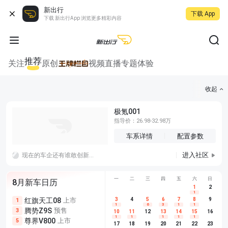
新出行
下载 App
下载 新出行App 浏览更多精彩内容
推荐
关注
原创
视频
直播
专题
体验
收起
极氪001
指导价：26.98-32.98万
车系详情
配置参数
进入社区
现在的车企还有谁敢创新呢？研发出来的东西没几天友商就上了，这创新成本高高的，还是好好的搞好安全就行了。
一
二
三
四
五
六
日
8月新车日历
1
2
1
红旗天工08
上市
尊界V680
3
4
上市
5
6
7
8
埃安AION
9
1
5
5
1
6
3
1
1
腾势Z9S
预售
享界G9
预售
长城H10
3
5
5
10
11
12
13
14
15
16
1
1
1
1
1
尊界V800
上市
别克至境L7
预售
深蓝S05 
5
5
6
17
18
19
20
21
22
23