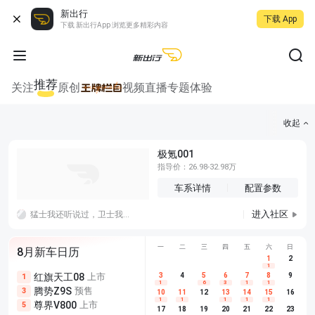
新出行
下载 App
下载 新出行App 浏览更多精彩内容
推荐
关注
原创
视频
直播
专题
体验
收起
极氪001
指导价：26.98-32.98万
车系详情
配置参数
进入社区
猛士我还听说过，卫士我是没听说过，我知道卫仕是卖宠物用品的，这个卫士像卖卫生棉的。至于明星，这年头除了米粉谁会为代言人买单啊呵呵
一
二
三
四
五
六
日
8月新车日历
1
2
1
红旗天工08
上市
尊界V680
3
4
上市
5
6
7
8
埃安AION
9
1
5
5
1
6
3
1
1
腾势Z9S
预售
享界G9
预售
长城H10
3
5
5
10
11
12
13
14
15
16
1
1
1
1
1
尊界V800
上市
别克至境L7
预售
深蓝S05 
5
5
6
17
18
19
20
21
22
23