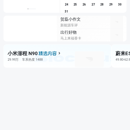
24
25
26
27
28
29
30
31
贺磊小作文
新能源车评
出行好物
马上来福香卡
小米澎程 N90
蔚来E
29.99万
车系热度 1488
49.80-62