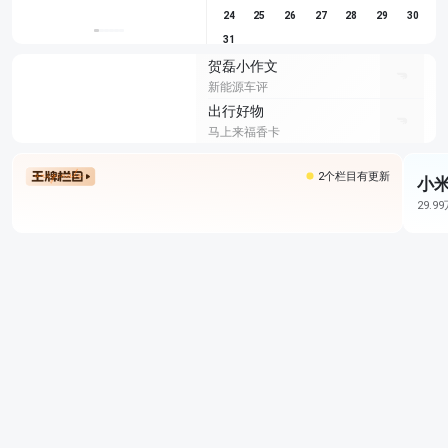
24
25
26
27
28
29
30
31
贺磊小作文
新能源车评
出行好物
马上来福香卡
2个栏目有更新
小米
29.9