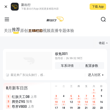
新出行
下载 App
下载 新出行App 浏览更多精彩内容
推荐
关注
原创
视频
直播
专题
体验
收起
极氪001
指导价：26.98-32.98万
车系详情
配置参数
进入社区
最近来广东汕头旅行，感觉很不错，汕头真的小公园和龙眼南路都是个人，感觉商业化也已经很成熟了
一
二
三
四
五
六
日
8月新车日历
1
2
1
红旗天工08
上市
尊界V680
3
4
上市
5
6
7
8
埃安AION
9
1
5
5
1
6
3
1
1
腾势Z9S
预售
享界G9
预售
长城H10
3
5
5
10
11
12
13
14
15
16
1
1
1
1
1
尊界V800
上市
别克至境L7
预售
深蓝S05 
5
5
6
17
18
19
20
21
22
23