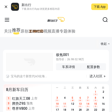
新出行
下载 App
下载 新出行App 浏览更多精彩内容
推荐
关注
原创
视频
直播
专题
体验
收起
极氪001
指导价：26.98-32.98万
车系详情
配置参数
进入社区
宝马的这个新世代ix3在海外已经有十万订单了，国内目前是盲订阶段，据了解小订的人还不少，月底正式上市看怎么样。
一
二
三
四
五
六
日
8月新车日历
1
2
1
红旗天工08
上市
尊界V680
3
4
上市
5
6
7
8
埃安AION
9
1
5
5
1
6
3
1
1
腾势Z9S
预售
享界G9
预售
长城H10
3
5
5
10
11
12
13
14
15
16
1
1
1
1
1
尊界V800
上市
别克至境L7
预售
深蓝S05 
5
5
6
17
18
19
20
21
22
23