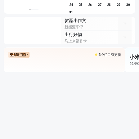
24
25
26
27
28
29
30
31
贺磊小作文
新能源车评
出行好物
马上来福香卡
3个栏目有更新
小米
29.9